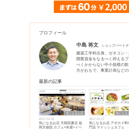
プロフィール
中島 将文
ショップパートナ
建築工学科出身。ゼネコン・
開業資金をなるべく抑えるプ
べくかからない中小規模の飲
方がおもで、事業計画などの
最新の記事
気になるお店
気になる
2017.01.31
2017.01.27
気になるお店 天狼院書店 福
気になるお店 アボカド料
岡天狼院 カフェ×本屋×イベ
門店 マドッシュカフェ