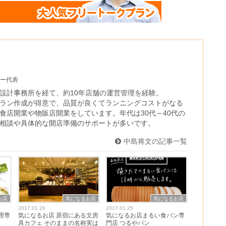
ー代表
設計事務所を経て、約10年店舗の運営管理を経験。
ラン作成が得意で、品質が良くてランニングコストがなる
食店開業や物販店開業をしています。年代は30代～40代の
相談や具体的な開店準備のサポートが多いです。
中島将文の記事一覧
お店
気になるお店
気になるお店
2017.01.26
2017.01.25
理専
気になるお店 原宿にある文房
気になるお店まるい食パン専
具カフェ そのままの名称実は
門店 つるやパン