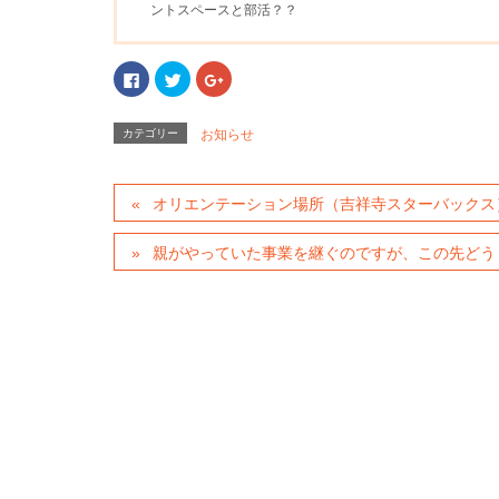
ントスペースと部活？？
F
ク
ク
a
リ
リ
c
ッ
ッ
e
ク
ク
b
し
し
カテゴリー
お知らせ
o
て
て
o
T
G
k
w
o
で
i
o
共
t
g
オリエンテーション場所（吉祥寺スターバックス
有
t
l
す
e
e
る
r
+
に
で
で
親がやっていた事業を継ぐのですが、この先どう
は
共
共
ク
有
有
リ
(
(
ッ
新
新
ク
し
し
し
い
い
て
ウ
ウ
く
ィ
ィ
だ
ン
ン
さ
ド
ド
い
ウ
ウ
(
で
で
新
開
開
し
き
き
い
ま
ま
ウ
す
す
ィ
)
)
ン