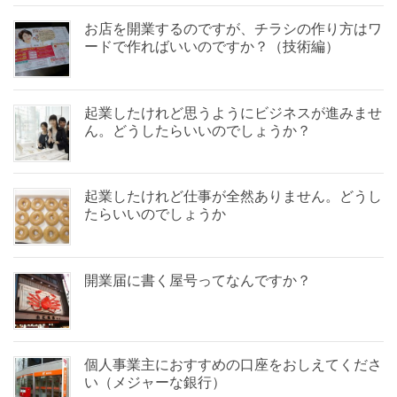
ッ
新
新
ク
し
し
お店を開業するのですが、チラシの作り方はワ
し
い
い
て
ウ
ウ
ードで作ればいいのですか？（技術編）
く
ィ
ィ
だ
ン
ン
さ
ド
ド
い
ウ
ウ
(
で
で
新
開
開
起業したけれど思うようにビジネスが進みませ
し
き
き
い
ま
ま
ん。どうしたらいいのでしょうか？
ウ
す
す
ィ
)
)
ン
ド
ウ
で
起業したけれど仕事が全然ありません。どうし
開
き
たらいいのでしょうか
ま
す
)
開業届に書く屋号ってなんですか？
個人事業主におすすめの口座をおしえてくださ
い（メジャーな銀行）