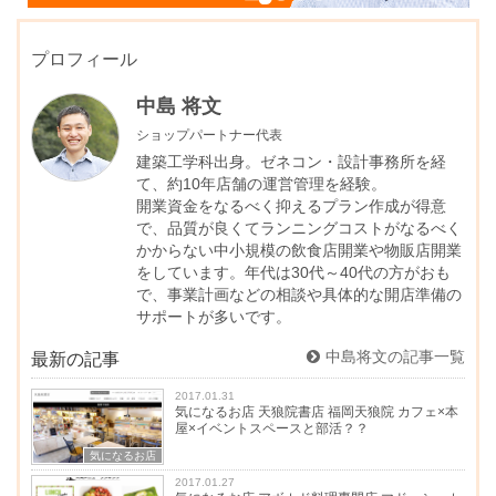
プロフィール
中島 将文
ショップパートナー代表
建築工学科出身。ゼネコン・設計事務所を経
て、約10年店舗の運営管理を経験。
開業資金をなるべく抑えるプラン作成が得意
で、品質が良くてランニングコストがなるべく
かからない中小規模の飲食店開業や物販店開業
をしています。年代は30代～40代の方がおも
で、事業計画などの相談や具体的な開店準備の
サポートが多いです。
中島将文の記事一覧
最新の記事
2017.01.31
気になるお店 天狼院書店 福岡天狼院 カフェ×本
屋×イベントスペースと部活？？
気になるお店
2017.01.27