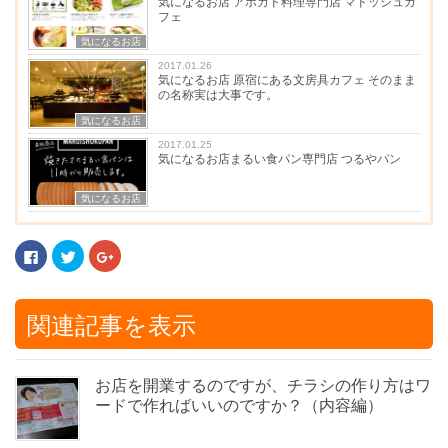
気になるお店 アボカド料理専門店 マドッシュカ
フェ
気になるお店
2017.01.26
気になるお店 原宿にある文房具カフェ そのまま
の名称実は大事です。
気になるお店
2017.01.25
気になるお店まるい食パン専門店 つるやパン
気になるお店
F
ク
ク
a
リ
リ
c
ッ
ッ
e
ク
ク
b
し
し
o
て
て
関連記事を表示
o
T
G
k
w
o
で
i
o
共
t
g
有
t
l
す
e
e
お店を開業するのですが、チラシの作り方はワ
る
r
+
ードで作ればいいのですか？（内容編）
に
で
で
は
共
共
ク
有
有
リ
(
(