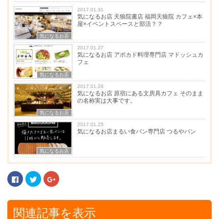
2017.01.31
気になるお店 天狼院書店 福岡天狼院 カフェ×本
屋×イベントスペースと部活？？
気になるお店
2017.01.27
気になるお店 アボカド料理専門店 マドッシュカ
フェ
気になるお店
2017.01.26
気になるお店 原宿にある文房具カフェ そのまま
の名称実は大事です。
気になるお店
2017.01.25
気になるお店まるい食パン専門店 つるやパン
気になるお店
F
ク
ク
a
リ
リ
c
ッ
ッ
e
ク
ク
b
し
し
o
て
て
関連記事を表示
o
T
G
k
w
o