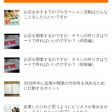
で
i
o
共
t
g
有
t
l
す
e
e
お店を出すまでのプロモーション活動はどんな
る
r
+
ことをしたらいいですか
に
で
で
は
共
共
ク
有
有
リ
(
(
ッ
新
新
ク
し
し
お店を開業するのですが、チラシの作り方はワ
し
い
い
て
ウ
ウ
ードで作ればいいのですか？（内容編）
く
ィ
ィ
だ
ン
ン
さ
ド
ド
い
ウ
ウ
(
で
で
新
開
開
お店を開業するのですが、チラシの作り方はワ
し
き
き
い
ま
ま
ードで作ればいいのですか？（技術編）
ウ
す
す
ィ
)
)
ン
ド
ウ
で
2016年中に起業や開業の方向性を決めるため
開
き
に行動するポイント
ま
す
)
起業したけれど思うようにビジネスが進みませ
ん。どうしたらいいのでしょうか？