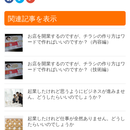
a
リ
リ
c
ッ
ッ
e
ク
ク
b
し
し
o
て
て
関連記事を表示
o
T
G
k
w
o
で
i
o
共
t
g
有
t
l
す
e
e
お店を開業するのですが、チラシの作り方はワ
る
r
+
ードで作ればいいのですか？（内容編）
に
で
で
は
共
共
ク
有
有
リ
(
(
ッ
新
新
ク
し
し
お店を開業するのですが、チラシの作り方はワ
し
い
い
て
ウ
ウ
ードで作ればいいのですか？（技術編）
く
ィ
ィ
だ
ン
ン
さ
ド
ド
い
ウ
ウ
(
で
で
新
開
開
起業したけれど思うようにビジネスが進みませ
し
き
き
い
ま
ま
ん。どうしたらいいのでしょうか？
ウ
す
す
ィ
)
)
ン
ド
ウ
で
起業したけれど仕事が全然ありません。どうし
開
き
たらいいのでしょうか
ま
す