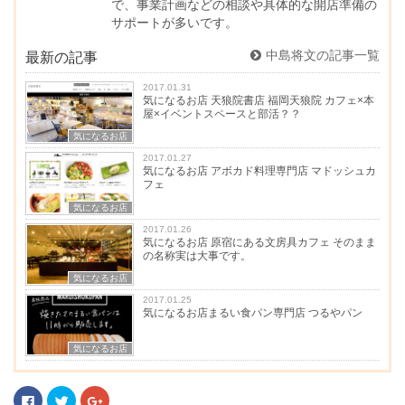
で、事業計画などの相談や具体的な開店準備の
サポートが多いです。
中島将文の記事一覧
最新の記事
2017.01.31
気になるお店 天狼院書店 福岡天狼院 カフェ×本
屋×イベントスペースと部活？？
気になるお店
2017.01.27
気になるお店 アボカド料理専門店 マドッシュカ
フェ
気になるお店
2017.01.26
気になるお店 原宿にある文房具カフェ そのまま
の名称実は大事です。
気になるお店
2017.01.25
気になるお店まるい食パン専門店 つるやパン
気になるお店
F
ク
ク