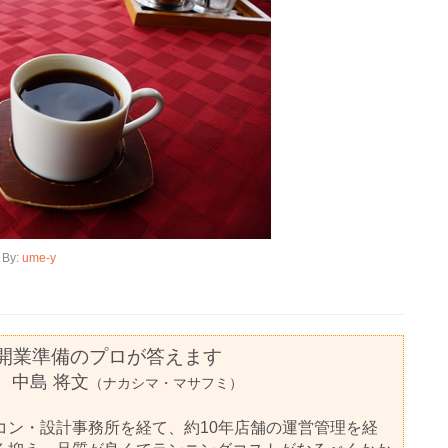
By:
ume-y
 開業準備のプロが答えます
ー
中島 将文
（ナカシマ・マサフミ）
コン・設計事務所を経て、約10年店舗の運営管理を経